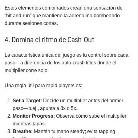
Estos elementos combinados crean una sensación de
“hit‑and‑run” que mantiene la adrenalina bombeando
durante sesiones cortas.
4. Domina el ritmo de Cash‑Out
La característica única del juego es tu control sobre cada
paso—a diferencia de los auto‑crash titles donde el
multiplier corre solo.
Una regla útil para rapid players es:
Set a Target:
Decide un multiplier antes del primer
paso—p.ej., apunta a 3x o 5x.
Monitor Progress:
Observa cómo sube el multiplier
mientras tapas.
Breathe:
Mantén tu mano steady; evita tapping