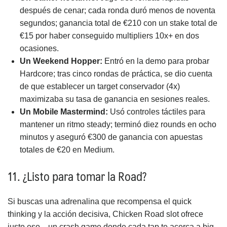
después de cenar; cada ronda duró menos de noventa
segundos; ganancia total de €210 con un stake total de
€15 por haber conseguido multipliers 10x+ en dos
ocasiones.
Un Weekend Hopper:
Entró en la demo para probar
Hardcore; tras cinco rondas de práctica, se dio cuenta
de que establecer un target conservador (4x)
maximizaba su tasa de ganancia en sesiones reales.
Un Mobile Mastermind:
Usó controles táctiles para
mantener un ritmo steady; terminó diez rounds en ocho
minutos y aseguró €300 de ganancia con apuestas
totales de €20 en Medium.
11. ¿Listo para tomar la Road?
Si buscas una adrenalina que recompensa el quick
thinking y la acción decisiva, Chicken Road slot ofrece
justo eso—un crash game donde cada tap te acerca a big