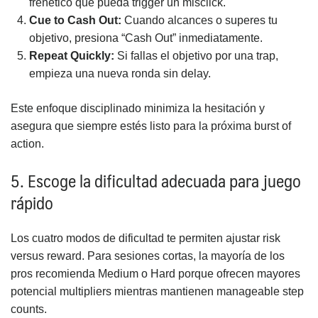
frenético que pueda trigger un misclick.
Cue to Cash Out:
Cuando alcances o superes tu
objetivo, presiona “Cash Out” inmediatamente.
Repeat Quickly:
Si fallas el objetivo por una trap,
empieza una nueva ronda sin delay.
Este enfoque disciplinado minimiza la hesitación y
asegura que siempre estés listo para la próxima burst of
action.
5. Escoge la dificultad adecuada para juego
rápido
Los cuatro modos de dificultad te permiten ajustar risk
versus reward. Para sesiones cortas, la mayoría de los
pros recomienda Medium o Hard porque ofrecen mayores
potencial multipliers mientras mantienen manageable step
counts.