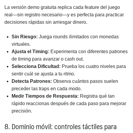
La versión demo gratuita replica cada feature del juego
real—sin registro necesario—y es perfecta para practicar
decisiones rápidas sin arriesgar dinero.
Sin Riesgo:
Juega rounds ilimitados con monedas
virtuales.
Ajusta el Timing:
Experimenta con diferentes patrones
de timing para avanzar o cash out.
Selecciona Dificultad:
Prueba los cuatro niveles para
sentir cuál se ajusta a tu ritmo.
Detecta Patrones:
Observa cuántos pasos suelen
preceder las traps en cada modo.
Medir Tiempos de Respuesta:
Registra qué tan
rápido reaccionas después de cada paso para mejorar
precisión.
8. Dominio móvil: controles táctiles para