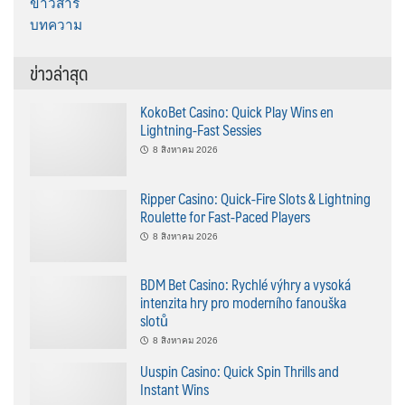
ข่าวสาร
บทความ
ข่าวล่าสุด
KokoBet Casino: Quick Play Wins en
Lightning‑Fast Sessies
8 สิงหาคม 2026
Ripper Casino: Quick‑Fire Slots & Lightning
Roulette for Fast‑Paced Players
8 สิงหาคม 2026
BDM Bet Casino: Rychlé výhry a vysoká
intenzita hry pro moderního fanouška
slotů
8 สิงหาคม 2026
Uuspin Casino: Quick Spin Thrills and
Instant Wins