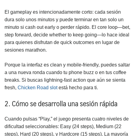
El gameplay es intencionadamente corto: cada sesión
dura solo unos minutos y puede terminar en tan solo un
minuto si cash out early o perder rápido. El core loop—bet,
step forward, decide whether to keep going—lo hace ideal
para quienes disfrutan de quick outcomes en lugar de
sesiones marathon.
Porque la interfaz es clean y mobile‑friendly, puedes saltar
a una nueva ronda cuando tu phone buzz o en tus coffee
breaks. Si buscas lightning‑fast action que aún se sienta
fresh,
Chicken Road slot
está hecho para ti.
2. Cómo se desarrolla una sesión rápida
Cuando pulsas “Play,” el juego presenta cuatro niveles de
dificultad seleccionables: Easy (24 steps), Medium (22
steps), Hard (20 steps), y Hardcore (15 steps). La mayoría