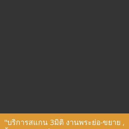
"บริการสแกน 3มิติ งานพระย่อ-ขยาย ,