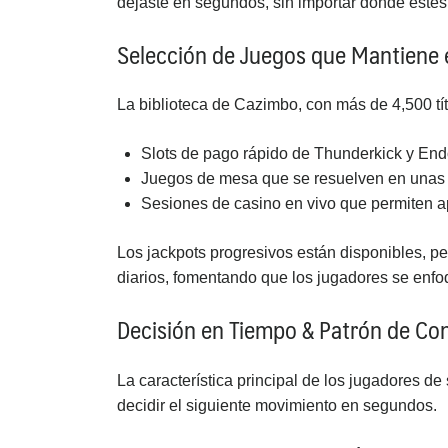
dejaste en segundos, sin importar dónde estés
Selección de Juegos que Mantiene 
La biblioteca de Cazimbo, con más de 4,500 tít
Slots de pago rápido de Thunderkick y En
Juegos de mesa que se resuelven en unas
Sesiones de casino en vivo que permiten a
Los jackpots progresivos están disponibles, p
diarios, fomentando que los jugadores se enf
Decisión en Tiempo & Patrón de Con
La característica principal de los jugadores de 
decidir el siguiente movimiento en segundos.