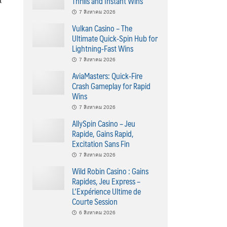
Thrills and Instant Wins
a
7 สิงหาคม 2026
Vulkan Casino – The
Ultimate Quick‑Spin Hub for
Lightning‑Fast Wins
7 สิงหาคม 2026
AviaMasters: Quick‑Fire
Crash Gameplay for Rapid
Wins
7 สิงหาคม 2026
AllySpin Casino – Jeu
Rapide, Gains Rapid,
Excitation Sans Fin
7 สิงหาคม 2026
Wild Robin Casino : Gains
Rapides, Jeu Express –
L’Expérience Ultime de
Courte Session
6 สิงหาคม 2026