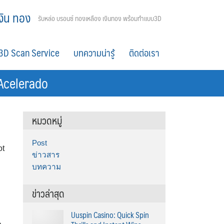
งิน ทอง
รับหล่อ บรอนซ์ ทองเหลือง เงินทอง พร้อมทำแบบ3D
3D Scan Service
บทความน่ารู้
ติดต่อเรา
 Acelerado
หมวดหมู่
Post
ot
ข่าวสาร
บทความ
ข่าวล่าสุด
Uuspin Casino: Quick Spin