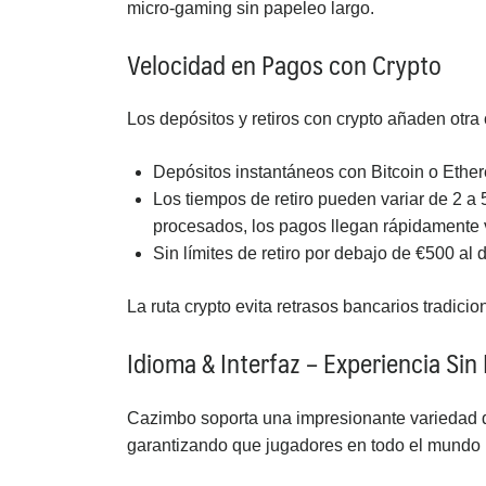
micro‑gaming sin papeleo largo.
Velocidad en Pagos con Crypto
Los depósitos y retiros con crypto añaden otra
Depósitos instantáneos con Bitcoin o Ether
Los tiempos de retiro pueden variar de 2 a
procesados, los pagos llegan rápidamente v
Sin límites de retiro por debajo de €500 a
La ruta crypto evita retrasos bancarios tradici
Idioma & Interfaz – Experiencia Sin
Cazimbo soporta una impresionante variedad
garantizando que jugadores en todo el mundo 