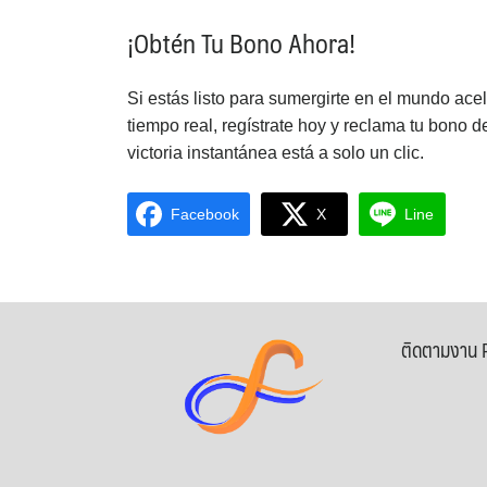
¡Obtén Tu Bono Ahora!
Si estás listo para sumergirte en el mundo a
tiempo real, regístrate hoy y reclama tu bono
victoria instantánea está a solo un clic.
Facebook
X
Line
ติดตามงาน 