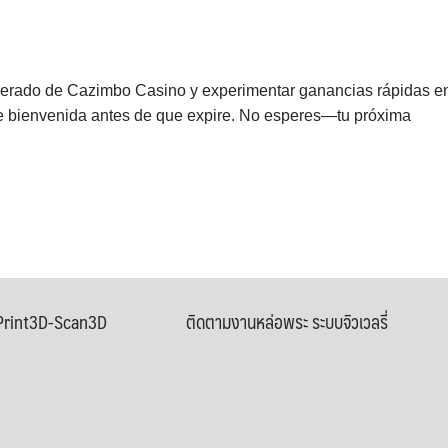
celerado de Cazimbo Casino y experimentar ganancias rápidas e
 de bienvenida antes de que expire. No esperes—tu próxima
Print3D-Scan3D
ติดตามงานหล่อพระ ระบบจิวเวลรี่