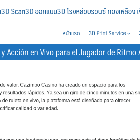
ิ้น3D Scan3D ออกแบบ3D โรงหล่อบรอนซ์ ทองเหลือง เ
หน้าแรก
3D Print Service
 y Acción en Vivo para el Jugador de Ritmo
e valor, Cazimbo Casino ha creado un espacio para los
 resultados rápidos. Ya sea un giro de cinco minutos en una sl
e ruleta en vivo, la plataforma está diseñada para ofrecer
rificar calidad o variedad.