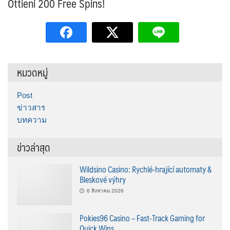
Ottieni 200 Free Spins!
หมวดหมู่
Post
ข่าวสาร
บทความ
ข่าวล่าสุด
Wildsino Casino: Rychlé‑hrající automaty &
Bleskové výhry
6 สิงหาคม 2026
Pokies96 Casino – Fast‑Track Gaming for
Quick Wins