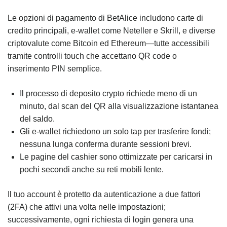
Le opzioni di pagamento di BetAlice includono carte di
credito principali, e-wallet come Neteller e Skrill, e diverse
criptovalute come Bitcoin ed Ethereum—tutte accessibili
tramite controlli touch che accettano QR code o
inserimento PIN semplice.
Il processo di deposito crypto richiede meno di un
minuto, dal scan del QR alla visualizzazione istantanea
del saldo.
Gli e-wallet richiedono un solo tap per trasferire fondi;
nessuna lunga conferma durante sessioni brevi.
Le pagine del cashier sono ottimizzate per caricarsi in
pochi secondi anche su reti mobili lente.
Il tuo account è protetto da autenticazione a due fattori
(2FA) che attivi una volta nelle impostazioni;
successivamente, ogni richiesta di login genera una