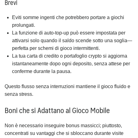
Brevi
Eviti somme ingenti che potrebbero portare a giochi
prolungati.
La funzione di auto‑top‑up può essere impostata per
attivarsi solo quando il saldo scende sotto una soglia—
perfetta per schemi di gioco intermittenti.
La tua carta di credito o portafoglio crypto si aggiorna
istantaneamente dopo ogni deposito, senza attese per
conferme durante la pausa.
Questo flusso senza interruzioni mantiene il gioco fluido e
senza stress.
Boni che si Adattano al Gioco Mobile
Non è necessario inseguire bonus massicci; piuttosto,
concentrati su vantaggi che si sbloccano durante visite