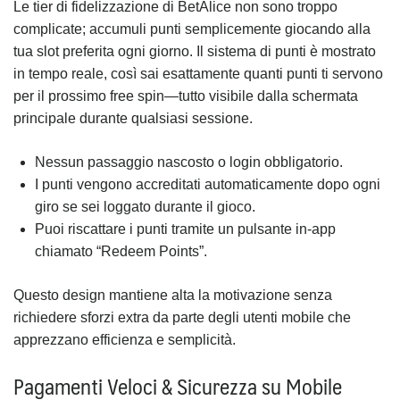
Le tier di fidelizzazione di BetAlice non sono troppo
complicate; accumuli punti semplicemente giocando alla
tua slot preferita ogni giorno. Il sistema di punti è mostrato
in tempo reale, così sai esattamente quanti punti ti servono
per il prossimo free spin—tutto visibile dalla schermata
principale durante qualsiasi sessione.
Nessun passaggio nascosto o login obbligatorio.
I punti vengono accreditati automaticamente dopo ogni
giro se sei loggato durante il gioco.
Puoi riscattare i punti tramite un pulsante in-app
chiamato “Redeem Points”.
Questo design mantiene alta la motivazione senza
richiedere sforzi extra da parte degli utenti mobile che
apprezzano efficienza e semplicità.
Pagamenti Veloci & Sicurezza su Mobile