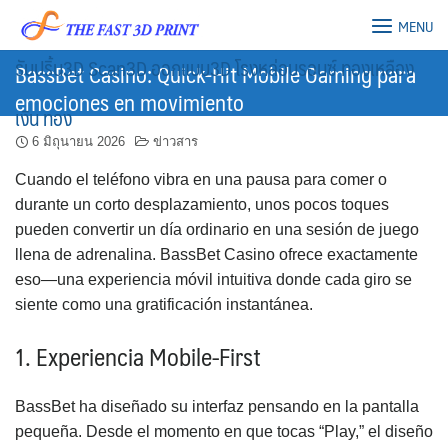
Skip
MENU
to
รับปริ้น3D Scan3D ออกแบบ3D โรงหล่อบรอนซ์ ทองเหลือง
content
BassBet Casino: Quick‑Hit Mobile Gaming para
emociones en movimiento
เงิน ทอง
6 มิถุนายน 2026
ข่าวสาร
Cuando el teléfono vibra en una pausa para comer o
durante un corto desplazamiento, unos pocos toques
pueden convertir un día ordinario en una sesión de juego
llena de adrenalina. BassBet Casino ofrece exactamente
eso—una experiencia móvil intuitiva donde cada giro se
siente como una gratificación instantánea.
1. Experiencia Mobile‑First
BassBet ha diseñado su interfaz pensando en la pantalla
pequeña. Desde el momento en que tocas “Play,” el diseño