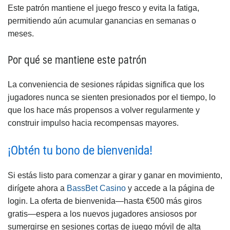
Este patrón mantiene el juego fresco y evita la fatiga,
permitiendo aún acumular ganancias en semanas o
meses.
Por qué se mantiene este patrón
La conveniencia de sesiones rápidas significa que los
jugadores nunca se sienten presionados por el tiempo, lo
que los hace más propensos a volver regularmente y
construir impulso hacia recompensas mayores.
¡Obtén tu bono de bienvenida!
Si estás listo para comenzar a girar y ganar en movimiento,
dirígete ahora a
BassBet Casino
y accede a la página de
login. La oferta de bienvenida—hasta €500 más giros
gratis—espera a los nuevos jugadores ansiosos por
sumergirse en sesiones cortas de juego móvil de alta