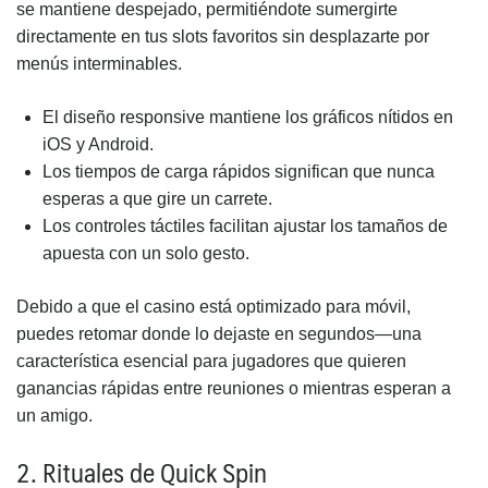
se mantiene despejado, permitiéndote sumergirte
directamente en tus slots favoritos sin desplazarte por
menús interminables.
El diseño responsive mantiene los gráficos nítidos en
iOS y Android.
Los tiempos de carga rápidos significan que nunca
esperas a que gire un carrete.
Los controles táctiles facilitan ajustar los tamaños de
apuesta con un solo gesto.
Debido a que el casino está optimizado para móvil,
puedes retomar donde lo dejaste en segundos—una
característica esencial para jugadores que quieren
ganancias rápidas entre reuniones o mientras esperan a
un amigo.
2. Rituales de Quick Spin