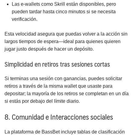
Las e-wallets como Skrill están disponibles, pero
pueden tardar hasta cinco minutos si se necesita
verificación.
Esta velocidad asegura que puedas volver a la acción sin
largos tiempos de espera—ideal para quienes quieren
jugar justo después de hacer un depósito.
Simplicidad en retiros tras sesiones cortas
Si terminas una sesión con ganancias, puedes solicitar
retiros a través de la misma wallet que usaste para
depositar; la mayoría de los retiros se completan en un día
si estás por debajo del límite diario.
8. Comunidad e Interacciones sociales
La plataforma de BassBet incluye tablas de clasificación