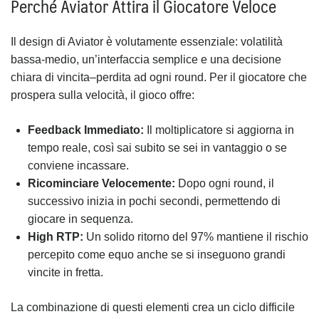
Perché Aviator Attira il Giocatore Veloce
Il design di Aviator è volutamente essenziale: volatilità
bassa-medio, un’interfaccia semplice e una decisione
chiara di vincita–perdita ad ogni round. Per il giocatore che
prospera sulla velocità, il gioco offre:
Feedback Immediato:
Il moltiplicatore si aggiorna in
tempo reale, così sai subito se sei in vantaggio o se
conviene incassare.
Ricominciare Velocemente:
Dopo ogni round, il
successivo inizia in pochi secondi, permettendo di
giocare in sequenza.
High RTP:
Un solido ritorno del 97% mantiene il rischio
percepito come equo anche se si inseguono grandi
vincite in fretta.
La combinazione di questi elementi crea un ciclo difficile