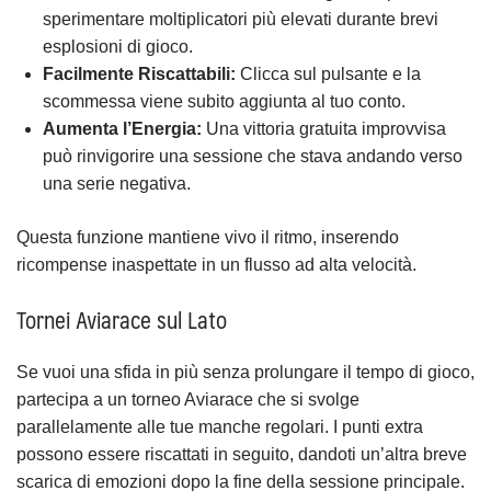
sperimentare moltiplicatori più elevati durante brevi
esplosioni di gioco.
Facilmente Riscattabili:
Clicca sul pulsante e la
scommessa viene subito aggiunta al tuo conto.
Aumenta l’Energia:
Una vittoria gratuita improvvisa
può rinvigorire una sessione che stava andando verso
una serie negativa.
Questa funzione mantiene vivo il ritmo, inserendo
ricompense inaspettate in un flusso ad alta velocità.
Tornei Aviarace sul Lato
Se vuoi una sfida in più senza prolungare il tempo di gioco,
partecipa a un torneo Aviarace che si svolge
parallelamente alle tue manche regolari. I punti extra
possono essere riscattati in seguito, dandoti un’altra breve
scarica di emozioni dopo la fine della sessione principale.