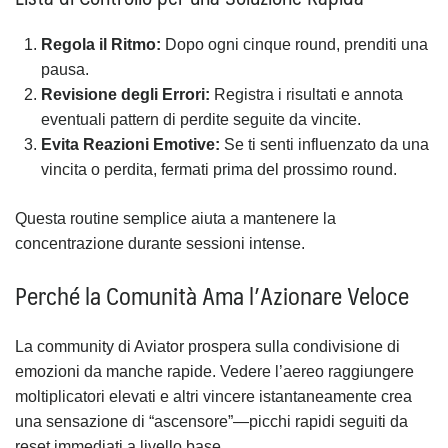
Regola il Ritmo:
Dopo ogni cinque round, prenditi una
pausa.
Revisione degli Errori:
Registra i risultati e annota
eventuali pattern di perdite seguite da vincite.
Evita Reazioni Emotive:
Se ti senti influenzato da una
vincita o perdita, fermati prima del prossimo round.
Questa routine semplice aiuta a mantenere la
concentrazione durante sessioni intense.
Perché la Comunità Ama l’Azionare Veloce
La community di Aviator prospera sulla condivisione di
emozioni da manche rapide. Vedere l’aereo raggiungere
moltiplicatori elevati e altri vincere istantaneamente crea
una sensazione di “ascensore”—picchi rapidi seguiti da
reset immediati a livello base.