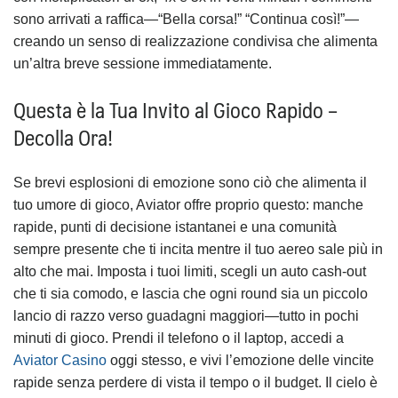
sono arrivati a raffica—“Bella corsa!” “Continua così!”—
creando un senso di realizzazione condivisa che alimenta
un’altra breve sessione immediatamente.
Questa è la Tua Invito al Gioco Rapido –
Decolla Ora!
Se brevi esplosioni di emozione sono ciò che alimenta il
tuo umore di gioco, Aviator offre proprio questo: manche
rapide, punti di decisione istantanei e una comunità
sempre presente che ti incita mentre il tuo aereo sale più in
alto che mai. Imposta i tuoi limiti, scegli un auto cash‑out
che ti sia comodo, e lascia che ogni round sia un piccolo
lancio di razzo verso guadagni maggiori—tutto in pochi
minuti di gioco. Prendi il telefono o il laptop, accedi a
Aviator Casino
oggi stesso, e vivi l’emozione delle vincite
rapide senza perdere di vista il tempo o il budget. Il cielo è