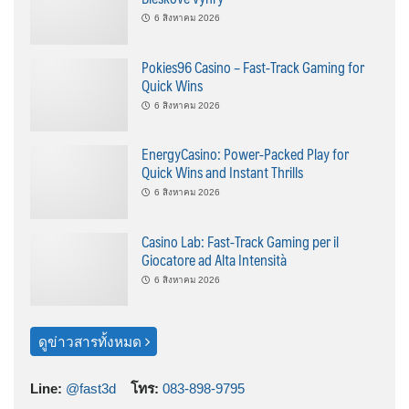
6 สิงหาคม 2026
Pokies96 Casino – Fast‑Track Gaming for
Quick Wins
6 สิงหาคม 2026
EnergyCasino: Power‑Packed Play for
Quick Wins and Instant Thrills
6 สิงหาคม 2026
Casino Lab: Fast‑Track Gaming per il
Giocatore ad Alta Intensità
6 สิงหาคม 2026
ดูข่าวสารทั้งหมด
Line:
@fast3d
โทร:
083-898-9795