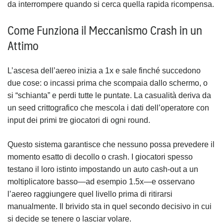
da interrompere quando si cerca quella rapida ricompensa.
Come Funziona il Meccanismo Crash in un
Attimo
L’ascesa dell’aereo inizia a 1x e sale finché succedono
due cose: o incassi prima che scompaia dallo schermo, o
si “schianta” e perdi tutte le puntate. La casualità deriva da
un seed crittografico che mescola i dati dell’operatore con
input dei primi tre giocatori di ogni round.
Questo sistema garantisce che nessuno possa prevedere il
momento esatto di decollo o crash. I giocatori spesso
testano il loro istinto impostando un auto cash‑out a un
moltiplicatore basso—ad esempio 1.5x—e osservano
l’aereo raggiungere quel livello prima di ritirarsi
manualmente. Il brivido sta in quel secondo decisivo in cui
si decide se tenere o lasciar volare.