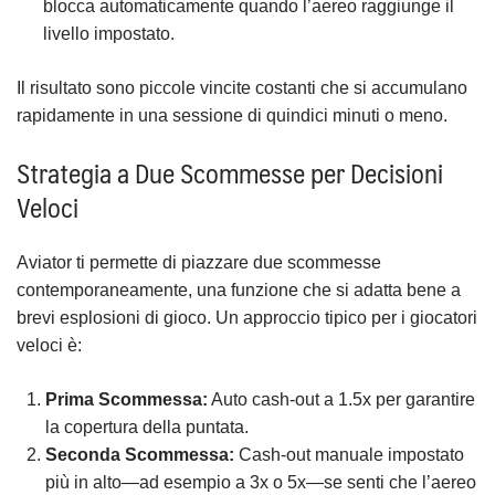
blocca automaticamente quando l’aereo raggiunge il
livello impostato.
Il risultato sono piccole vincite costanti che si accumulano
rapidamente in una sessione di quindici minuti o meno.
Strategia a Due Scommesse per Decisioni
Veloci
Aviator ti permette di piazzare due scommesse
contemporaneamente, una funzione che si adatta bene a
brevi esplosioni di gioco. Un approccio tipico per i giocatori
veloci è:
Prima Scommessa:
Auto cash-out a 1.5x per garantire
la copertura della puntata.
Seconda Scommessa:
Cash-out manuale impostato
più in alto—ad esempio a 3x o 5x—se senti che l’aereo