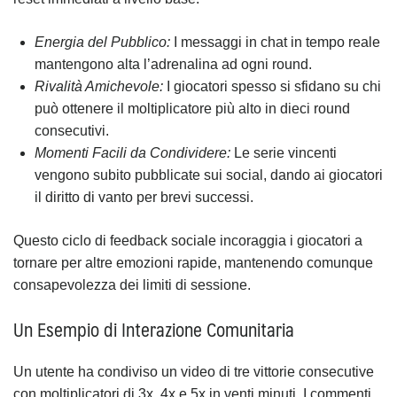
Energia del Pubblico:
I messaggi in chat in tempo reale
mantengono alta l’adrenalina ad ogni round.
Rivalità Amichevole:
I giocatori spesso si sfidano su chi
può ottenere il moltiplicatore più alto in dieci round
consecutivi.
Momenti Facili da Condividere:
Le serie vincenti
vengono subito pubblicate sui social, dando ai giocatori
il diritto di vanto per brevi successi.
Questo ciclo di feedback sociale incoraggia i giocatori a
tornare per altre emozioni rapide, mantenendo comunque
consapevolezza dei limiti di sessione.
Un Esempio di Interazione Comunitaria
Un utente ha condiviso un video di tre vittorie consecutive
con moltiplicatori di 3x, 4x e 5x in venti minuti. I commenti