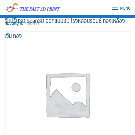
Skip
MENU
to
รับปริ้น3D Scan3D ออกแบบ3D โรงหล่อบรอนซ์ ทองเหลือง
content
หมวดหมู่ ข.
สินค้า F
เงิน ทอง